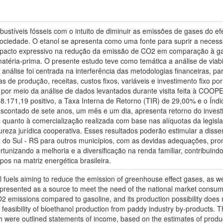
bustíveis fósseis com o intuito de diminuir as emissões de gases do ef
ociedade. O etanol se apresenta como uma fonte para suprir a neces
pacto expressivo na redução da emissão de CO2 em comparação à gas
éria-prima. O presente estudo teve como temática a análise de viabil
A análise foi centrada na interferência das metodologias financeiras, 
as de produção, receitas, custos fixos, variáveis e investimento fixo 
da por meio da análise de dados levantados durante visita feita à COO
8.171,19 positivo, a Taxa Interna de Retorno (TIR) de 29,00% e o Índ
escontado de sete anos, um mês e um dia, apresenta retorno do invest
 quanto à comercialização realizada com base nas alíquotas da legisl
tureza jurídica cooperativa. Esses resultados poderão estimular a dis
Sul - RS para outros municípios, com as devidas adequações, prom
tunizando a melhoria e a diversificação na renda familiar, contribuin
os na matriz energética brasileira.
 fuels aiming to reduce the emission of greenhouse effect gases, as wel
 presented as a source to meet the need of the national market consum
O2 emissions compared to gasoline, and its production possibility does
e feasibility of bioethanol production from paddy industry by-products. 
h were outlined statements of income, based on the estimates of produc