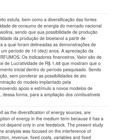
eito estufa, bem como a diversificação das fontes
sidade de consumo de energia do mercado nacional
olina, sendo que sua possibilidade de produção
idade da produção de bioetanol a partir de
para a qual foram delineadas as demonstrações de
por um período de 10 (dez) anos. A apreciação da
PERFUMOS. Os indicadores financeiros, Valor são de
ice de Lucratividade de R$ 1,48 que mostram que o
imento inicial dentro do período pesquisado. Sendo
ação, sem ponderar as possibilidades de ato
seminação do modelo implantado pela
ovendo apoio e estímulo a novos modelos de
do, dessa forma, para a ampliação dos combustíveis
l as the diversification of energy sources, are
ption of energy in the medium term because it has a
 not depend only in one feedstock. The present study
The analysis was focused on the interference of
tion, revenue, fixed costs, variables and fixed