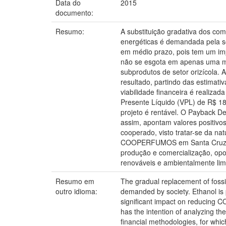
Data do
2015
documento:
Resumo:
A substituição gradativa dos com
energéticas é demandada pela s
em médio prazo, pois tem um im
não se esgota em apenas uma mat
subprodutos de setor orizícola. 
resultado, partindo das estimativ
viabilidade financeira é realiza
Presente Líquido (VPL) de R$ 18
projeto é rentável. O Payback D
assim, apontam valores positivos
cooperado, visto tratar-se da na
COOPERFUMOS em Santa Cruz do 
produção e comercialização, opor
renováveis e ambientalmente limp
Resumo em
The gradual replacement of fossil
outro idioma:
demanded by society. Ethanol is
significant impact on reducing C
has the intention of analyzing th
financial methodologies, for whic