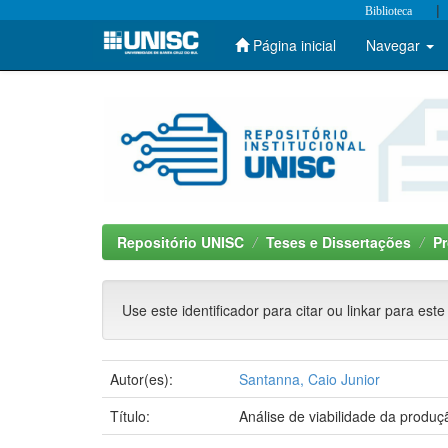
|
Biblioteca
Página inicial
Navegar
Skip
navigation
Repositório UNISC
Teses e Dissertações
P
Use este identificador para citar ou linkar para este
Autor(es):
Santanna, Caio Junior
Título:
Análise de viabilidade da produçã