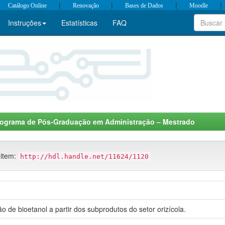
|
|
|
|
Catálogo Online
Renovação
Bases de Dados
Moodle
Instruções
Estatísticas
FAQ
rograma de Pós-Graduação em Administração – Mestrado
 item:
http://hdl.handle.net/11624/1120
o de bioetanol a partir dos subprodutos do setor orizícola.