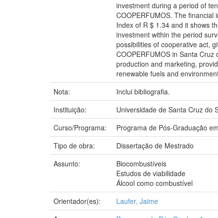
investment during a period of ten
COOPERFUMOS. The financial indic
Index of R $ 1.34 and it shows th
investment within the period sur
possibilities of cooperative act,
COOPERFUMOS in Santa Cruz do Su
production and marketing, providi
renewable fuels and environmental
Nota:
Inclui bibliografia.
Instituição:
Universidade de Santa Cruz do S
Curso/Programa:
Programa de Pós-Graduação em
Tipo de obra:
Dissertação de Mestrado
Assunto:
Biocombustíveis
Estudos de viabilidade
Álcool como combustível
Orientador(es):
Laufer, Jaime