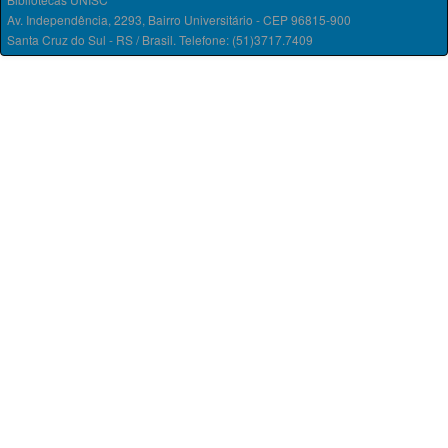
Av. Independência, 2293, Bairro Universitário - CEP 96815-900
Santa Cruz do Sul - RS / Brasil. Telefone: (51)3717.7409