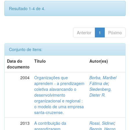
Resultado 1-4 de 4.
Anterior
1
Póximo
Conjunto de itens:
Data do
Título
Autor(es)
documento
2004
Organizações que
Borba, Maribel
aprendem - a prendizagem
Fátima de
;
coletiva alavancando o
Siedenberg,
desenvolvimento
Dieter R.
organizacional e regional :
o modelo de uma empresa
santa-cruzense.
2013
A contribuição da
Rossi, Sidinei
;
aprendizagem
Begnis, Heron