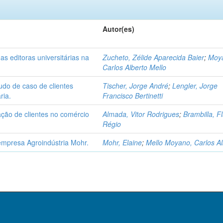
Autor(es)
as editoras universitárias na
Zucheto, Zélide Aparecida Baier
;
Moy
Carlos Alberto Mello
udo de caso de clientes
Tischer, Jorge André
;
Lengler, Jorge
ria.
Francisco Bertinetti
ação de clientes no comércio
Almada, Vitor Rodrigues
;
Brambilla, F
Régio
 empresa Agroindústria Mohr.
Mohr, Elaine
;
Mello Moyano, Carlos Al