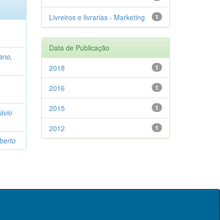
Livreiros e livrarias - Marketing
1
Data de Publicação
ano,
2018
1
2016
1
2015
1
lávio
2012
1
berto