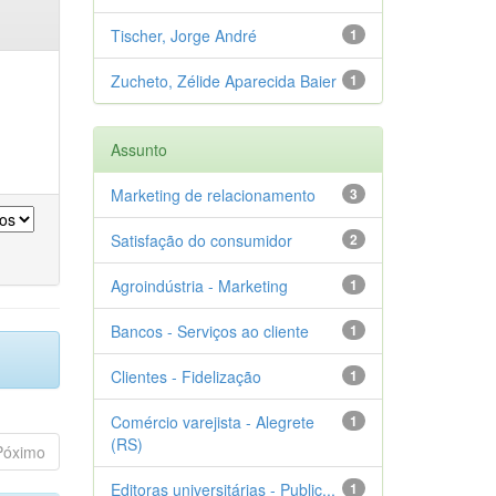
Tischer, Jorge André
1
Zucheto, Zélide Aparecida Baier
1
Assunto
Marketing de relacionamento
3
Satisfação do consumidor
2
Agroindústria - Marketing
1
Bancos - Serviços ao cliente
1
Clientes - Fidelização
1
Comércio varejista - Alegrete
1
(RS)
Póximo
Editoras universitárias - Public...
1