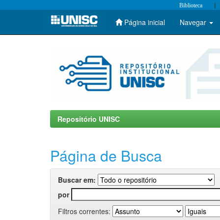
|
Biblioteca
Página inicial
Navegar
Skip
navigation
Repositório UNISC
Página de Busca
Buscar em:
por
Filtros correntes: