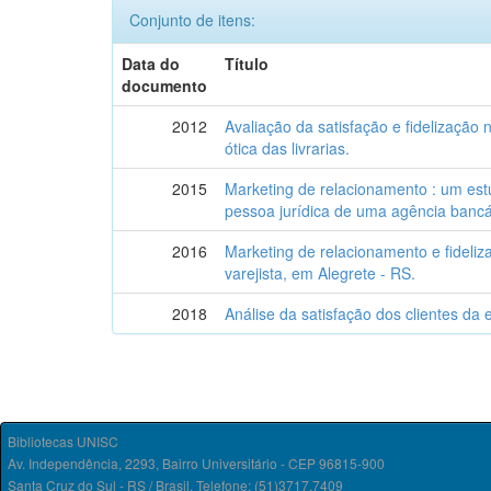
Conjunto de itens:
Data do
Título
documento
2012
Avaliação da satisfação e fidelização n
ótica das livrarias.
2015
Marketing de relacionamento : um est
pessoa jurídica de uma agência bancá
2016
Marketing de relacionamento e fideliz
varejista, em Alegrete - RS.
2018
Análise da satisfação dos clientes da
Bibliotecas UNISC
Av. Independência, 2293, Bairro Universitário - CEP 96815-900
Santa Cruz do Sul - RS / Brasil. Telefone: (51)3717.7409