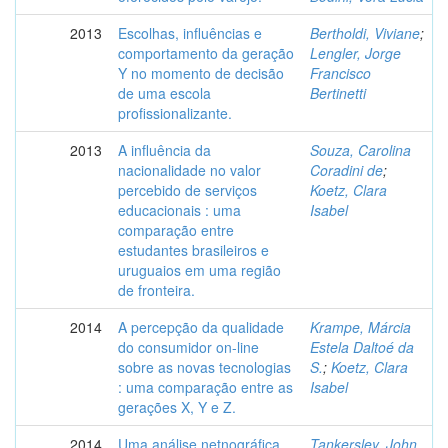
2013
Escolhas, influências e
Bertholdi, Viviane
;
comportamento da geração
Lengler, Jorge
Y no momento de decisão
Francisco
de uma escola
Bertinetti
profissionalizante.
2013
A influência da
Souza, Carolina
nacionalidade no valor
Coradini de
;
percebido de serviços
Koetz, Clara
educacionais : uma
Isabel
comparação entre
estudantes brasileiros e
uruguaios em uma região
de fronteira.
2014
A percepção da qualidade
Krampe, Márcia
do consumidor on-line
Estela Daltoé da
sobre as novas tecnologias
S.
;
Koetz, Clara
: uma comparação entre as
Isabel
gerações X, Y e Z.
2014
Uma análise netnográfica
Tankersley, John