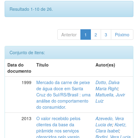
Resultado 1-10 de 26.
Anterior
1
2
3
Póximo
Conjunto de itens:
Data do
Título
Autor(es)
documento
1999
Mercado da carne de peixe
Dotto, Dalva
de água doce em Santa
Maria Righi
;
Cruz do Sul/RS/Brasil : uma
Mattuella, Juvir
análise do comportamento
Luiz
do consumidor.
2013
O valor recebido pelos
Azevedo, Vera
clientes da base da
Lucia de
;
Koetz,
pirâmide nos serviços
Clara Isabel
;
oferecidos pelo varejo.
Bodini, Vera Lucia