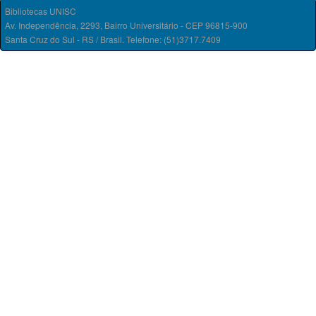
Bibliotecas UNISC
Av. Independência, 2293, Bairro Universitário - CEP 96815-900
Santa Cruz do Sul - RS / Brasil. Telefone: (51)3717.7409