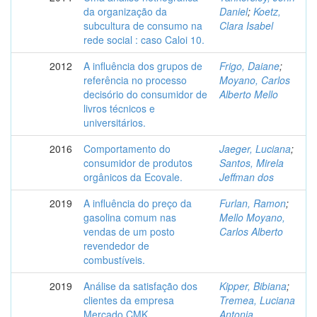
da organização da
Daniel
;
Koetz,
subcultura de consumo na
Clara Isabel
rede social : caso Caloi 10.
2012
A influência dos grupos de
Frigo, Daiane
;
referência no processo
Moyano, Carlos
decisório do consumidor de
Alberto Mello
livros técnicos e
universitários.
2016
Comportamento do
Jaeger, Luciana
;
consumidor de produtos
Santos, Mirela
orgânicos da Ecovale.
Jeffman dos
2019
A influência do preço da
Furlan, Ramon
;
gasolina comum nas
Mello Moyano,
vendas de um posto
Carlos Alberto
revendedor de
combustíveis.
2019
Análise da satisfação dos
Kipper, Bibiana
;
clientes da empresa
Tremea, Luciana
Mercado CMK.
Antonia