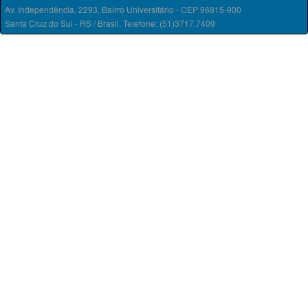
Av. Independência, 2293, Bairro Universitário - CEP 96815-900
Santa Cruz do Sul - RS / Brasil. Telefone: (51)3717.7409