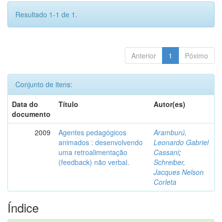
Resultado 1-1 de 1.
Anterior
1
Póximo
Conjunto de itens:
Data do
Título
Autor(es)
documento
2009
Agentes pedagógicos
Aramburú,
animados : desenvolvendo
Leonardo Gabriel
uma retroalimentação
Cassani
;
(feedback) não verbal.
Schreiber,
Jacques Nelson
Corleta
Índice