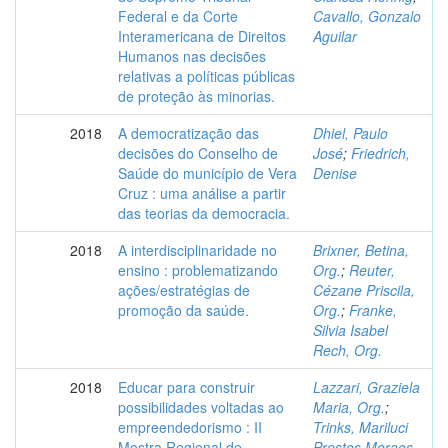
Federal e da Corte
Cavallo, Gonzalo
Interamericana de Direitos
Aguilar
Humanos nas decisões
relativas a políticas públicas
de proteção às minorias.
2018
A democratização das
Dhiel, Paulo
decisões do Conselho de
José
;
Friedrich,
Saúde do município de Vera
Denise
Cruz : uma análise a partir
das teorias da democracia.
2018
A interdisciplinaridade no
Brixner, Betina,
ensino : problematizando
Org.
;
Reuter,
ações/estratégias de
Cézane Priscila,
promoção da saúde.
Org.
;
Franke,
Silvia Isabel
Rech, Org.
2018
Educar para construir
Lazzari, Graziela
possibilidades voltadas ao
Maria, Org.
;
empreendedorismo : II
Trinks, Mariluci
Mostra Regional de
Prestes Moraes,