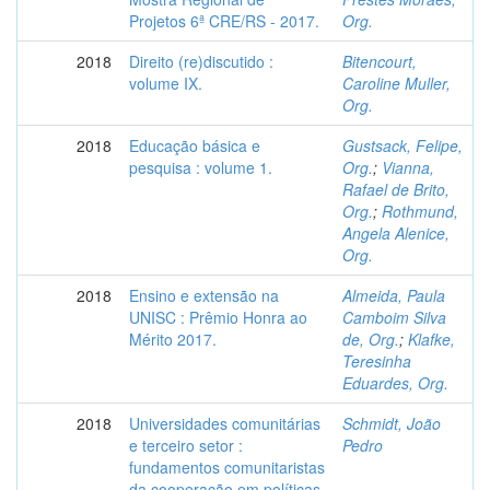
Projetos 6ª CRE/RS - 2017.
Org.
2018
Direito (re)discutido :
Bitencourt,
volume IX.
Caroline Muller,
Org.
2018
Educação básica e
Gustsack, Felipe,
pesquisa : volume 1.
Org.
;
Vianna,
Rafael de Brito,
Org.
;
Rothmund,
Angela Alenice,
Org.
2018
Ensino e extensão na
Almeida, Paula
UNISC : Prêmio Honra ao
Camboim Silva
Mérito 2017.
de, Org.
;
Klafke,
Teresinha
Eduardes, Org.
2018
Universidades comunitárias
Schmidt, João
e terceiro setor :
Pedro
fundamentos comunitaristas
da cooperação em políticas