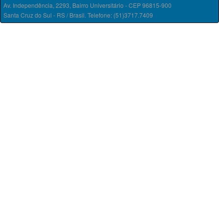
Av. Independência, 2293, Bairro Universitário - CEP 96815-900
Santa Cruz do Sul - RS / Brasil. Telefone: (51)3717.7409