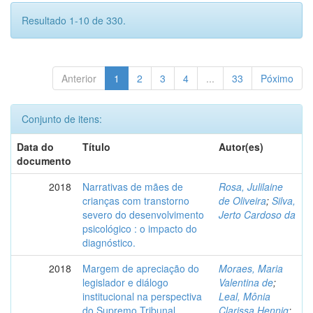
Resultado 1-10 de 330.
Anterior
1
2
3
4
...
33
Póximo
Conjunto de itens:
Data do
Título
Autor(es)
documento
2018
Narrativas de mães de
Rosa, Julilaine
crianças com transtorno
de Oliveira
;
Silva,
severo do desenvolvimento
Jerto Cardoso da
psicológico : o impacto do
diagnóstico.
2018
Margem de apreciação do
Moraes, Maria
legislador e diálogo
Valentina de
;
institucional na perspectiva
Leal, Mônia
do Supremo Tribunal
Clarissa Hennig
;