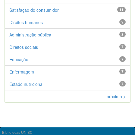
Satisfação do consumidor
11
Direitos humanos
9
Administração pública
8
Direitos sociais
7
Educação
7
Enfermagem
7
Estado nutricional
7
próximo >
Bibliotecas UNISC