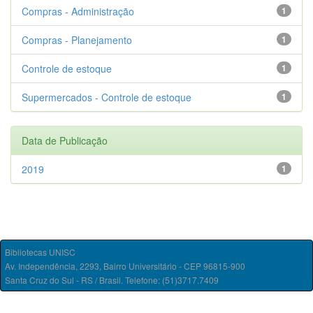
Compras - Administração
1
Compras - Planejamento
1
Controle de estoque
1
Supermercados - Controle de estoque
1
Data de Publicação
2019
1
Bibliotecas UNISC
Av. Independência, 2293, Bairro Universitário - CEP 96815-900
Santa Cruz do Sul - RS / Brasil. Telefone: (51)3717.7409