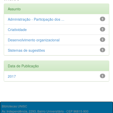
Assunto
Administração - Participação dos ...
1
Criatividade
1
Desenvolvimento organizacional
1
Sistemas de sugestões
1
Data de Publicação
2017
1
Bibliotecas UNISC
Av. Independência, 2293, Bairro Universitário - CEP 96815-900