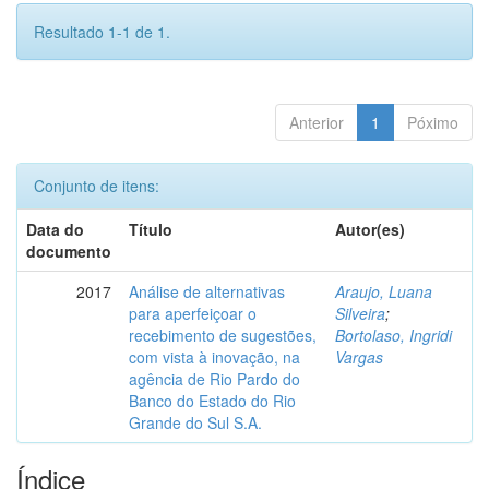
Resultado 1-1 de 1.
Anterior
1
Póximo
Conjunto de itens:
Data do
Título
Autor(es)
documento
2017
Análise de alternativas
Araujo, Luana
para aperfeiçoar o
Silveira
;
recebimento de sugestões,
Bortolaso, Ingridi
com vista à inovação, na
Vargas
agência de Rio Pardo do
Banco do Estado do Rio
Grande do Sul S.A.
Índice