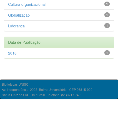
Cultura organizacional
1
Globalização
1
Liderança
1
Data de Publicação
2018
1
Bibliotecas UNISC
Av. Independência, 2293, Bairro Universitário - CEP 96815-900
Santa Cruz do Sul - RS / Brasil. Telefone: (51)3717.7409