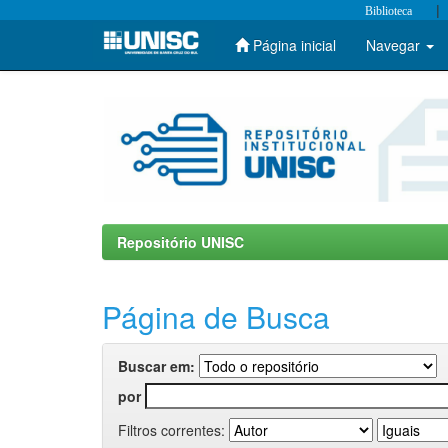
|
Biblioteca
Página inicial
Navegar
Skip
navigation
Repositório UNISC
Página de Busca
Buscar em:
por
Filtros correntes: