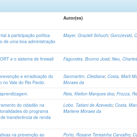
Autor(es)
tal à participação política
Mayer, Grazieli Schuch
;
Gorczevski, C
ão de uma boa administração
RT e o sistema de firewall
Fagundes, Brunno José
;
Neu, Charles
 prevenção e erradicação do
Sanmartim, Cleidiane
;
Costa, Marli M
co no Vale do Rio Pardo.
Moraes da
 aprendizagem.
Reis, Kleiton Marques dos
;
Frozza, R
ramento do cidadão na
Lobo, Tatiani de Azevedo
;
Costa, Marl
icionalidades do programa
Marlene Moraes da
 de transferência de renda
ativas na prevenção ao
Porto, Rosane Teresinha Carvalho
;
Co