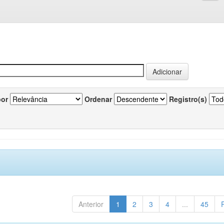
por
Ordenar
Registro(s)
Anterior
1
2
3
4
...
45