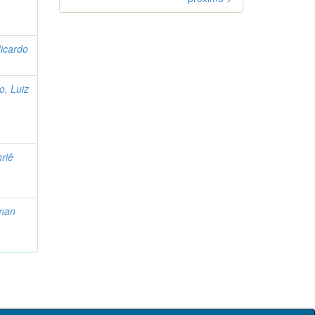
icardo
o, Luiz
riê
fman