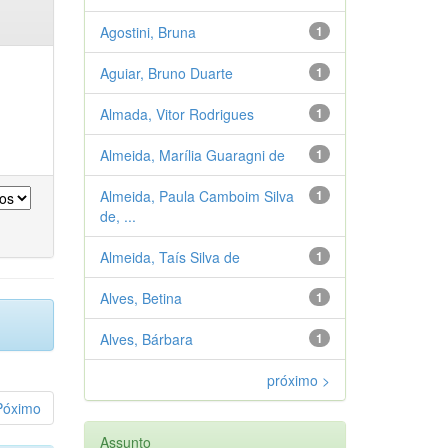
Agostini, Bruna
1
Aguiar, Bruno Duarte
1
Almada, Vitor Rodrigues
1
Almeida, Marília Guaragni de
1
Almeida, Paula Camboim Silva
1
de, ...
Almeida, Taís Silva de
1
Alves, Betina
1
Alves, Bárbara
1
próximo >
Póximo
Assunto