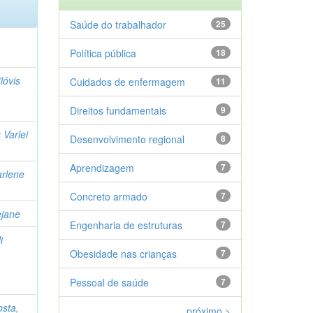
Saúde do trabalhador
25
Política pública
18
lóvis
Cuidados de enfermagem
11
Direitos fundamentais
9
 Varlei
Desenvolvimento regional
8
Aprendizagem
7
arlene
Concreto armado
7
ejane
Engenharia de estruturas
7
i
Obesidade nas crianças
7
Pessoal de saúde
7
sta,
próximo >