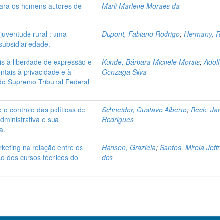
 para os homens autores de
Marli Marlene Moraes da
 juventude rural : uma
Dupont, Fabiano Rodrigo
;
Hermany, R
subsidiariedade.
ais à liberdade de expressão e
Kunde, Bárbara Michele Morais
;
Adolf
ntais à privacidade e à
Gonzaga Silva
 do Supremo Tribunal Federal
o controle das políticas de
Schneider, Gustavo Alberto
;
Reck, Jan
dministrativa e sua
Rodrigues
a.
keting na relação entre os
Hansen, Graziela
;
Santos, Mirela Jef
aso dos cursos técnicos do
dos