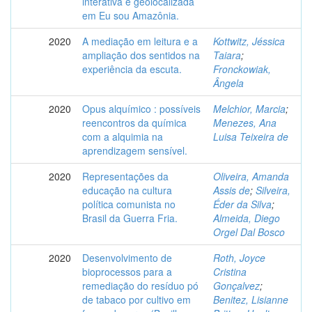
interativa e geolocalizada
em Eu sou Amazônia.
2020
A mediação em leitura e a
Kottwitz, Jéssica
ampliação dos sentidos na
Taiara
;
experiência da escuta.
Fronckowiak,
Ângela
2020
Opus alquímico : possíveis
Melchior, Marcia
;
reencontros da química
Menezes, Ana
com a alquimia na
Luisa Teixeira de
aprendizagem sensível.
2020
Representações da
Oliveira, Amanda
educação na cultura
Assis de
;
Silveira,
política comunista no
Éder da Silva
;
Brasil da Guerra Fria.
Almeida, Diego
Orgel Dal Bosco
2020
Desenvolvimento de
Roth, Joyce
bioprocessos para a
Cristina
remediação do resíduo pó
Gonçalvez
;
de tabaco por cultivo em
Benitez, Lisianne