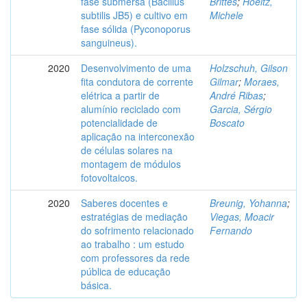
fase submersa (Bacillus
Brittes
;
Hoeltz,
subtilis JB5) e cultivo em
Michele
fase sólida (Pyconoporus
sanguineus).
2020
Desenvolvimento de uma
Holzschuh, Gilson
fita condutora de corrente
Gilmar
;
Moraes,
elétrica a partir de
André Ribas
;
alumínio reciclado com
Garcia, Sérgio
potencialidade de
Boscato
aplicação na interconexão
de células solares na
montagem de módulos
fotovoltaicos.
2020
Saberes docentes e
Breunig, Yohanna
;
estratégias de mediação
Viegas, Moacir
do sofrimento relacionado
Fernando
ao trabalho : um estudo
com professores da rede
pública de educação
básica.