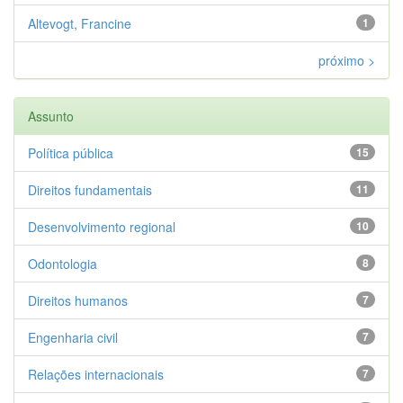
Altevogt, Francine
1
próximo >
Assunto
Política pública
15
Direitos fundamentais
11
Desenvolvimento regional
10
Odontologia
8
Direitos humanos
7
Engenharia civil
7
Relações internacionais
7