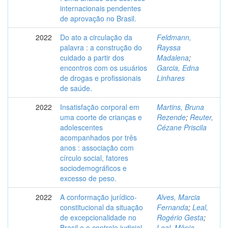
internacionais pendentes
de aprovação no Brasil.
2022
Do ato a circulação da
Feldmann,
palavra : a construção do
Rayssa
cuidado a partir dos
Madalena
;
encontros com os usuários
Garcia, Edna
de drogas e profissionais
Linhares
de saúde.
2022
Insatisfação corporal em
Martins, Bruna
uma coorte de crianças e
Rezende
;
Reuter,
adolescentes
Cézane Priscila
acompanhados por três
anos : associação com
círculo social, fatores
sociodemográficos e
excesso de peso.
2022
A conformação jurídico-
Alves, Marcia
constitucional da situação
Fernanda
;
Leal,
de excepcionalidade no
Rogério Gesta
;
Brasil e o controle judicial
Leal, Mônia