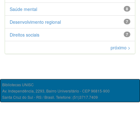
Saúde mental
8
Desenvolvimento regional
7
Direitos sociais
7
próximo >
Bibliotecas UNISC
Av. Independência, 2293, Bairro Universitário - CEP 96815-900
Santa Cruz do Sul - RS / Brasil. Telefone: (51)3717.7409