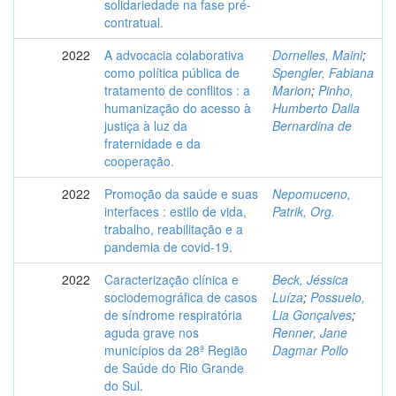
solidariedade na fase pré-
contratual.
2022
A advocacia colaborativa
Dornelles, Maini
;
como política pública de
Spengler, Fabiana
tratamento de conflitos : a
Marion
;
Pinho,
humanização do acesso à
Humberto Dalla
justiça à luz da
Bernardina de
fraternidade e da
cooperação.
2022
Promoção da saúde e suas
Nepomuceno,
interfaces : estilo de vida,
Patrik, Org.
trabalho, reabilitação e a
pandemia de covid-19.
2022
Caracterização clínica e
Beck, Jéssica
sociodemográfica de casos
Luíza
;
Possuelo,
de síndrome respiratória
Lia Gonçalves
;
aguda grave nos
Renner, Jane
municípios da 28ª Região
Dagmar Pollo
de Saúde do Rio Grande
do Sul.