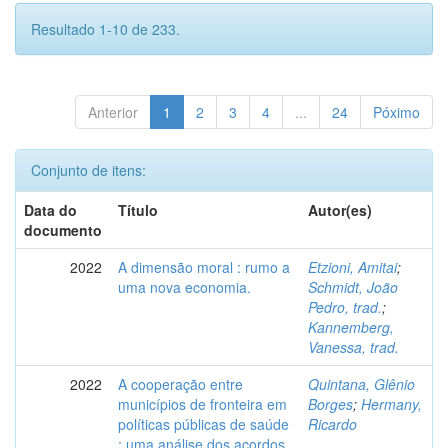
Resultado 1-10 de 233.
Anterior
1
2
3
4
...
24
Póximo
Conjunto de itens:
Data do
Título
Autor(es)
documento
2022
A dimensão moral : rumo a
Etzioni, Amitai
;
uma nova economia.
Schmidt, João
Pedro, trad.
;
Kannemberg,
Vanessa, trad.
2022
A cooperação entre
Quintana, Glênio
municípios de fronteira em
Borges
;
Hermany,
políticas públicas de saúde
Ricardo
: uma análise dos acordos