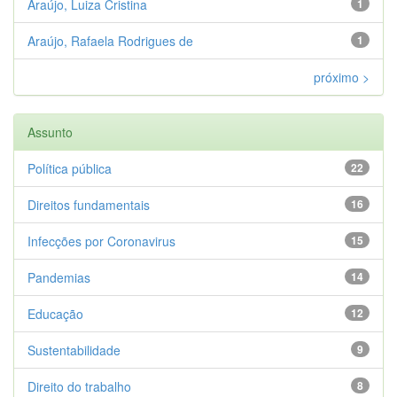
Araújo, Luiza Cristina
1
Araújo, Rafaela Rodrigues de
1
próximo >
Assunto
Política pública
22
Direitos fundamentais
16
Infecções por Coronavirus
15
Pandemias
14
Educação
12
Sustentabilidade
9
Direito do trabalho
8