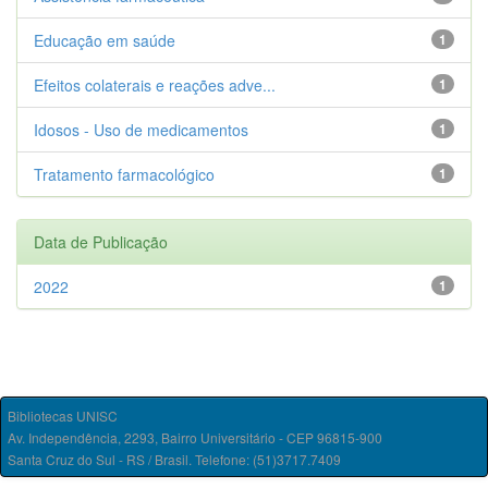
Educação em saúde
1
Efeitos colaterais e reações adve...
1
Idosos - Uso de medicamentos
1
Tratamento farmacológico
1
Data de Publicação
2022
1
Bibliotecas UNISC
Av. Independência, 2293, Bairro Universitário - CEP 96815-900
Santa Cruz do Sul - RS / Brasil. Telefone: (51)3717.7409