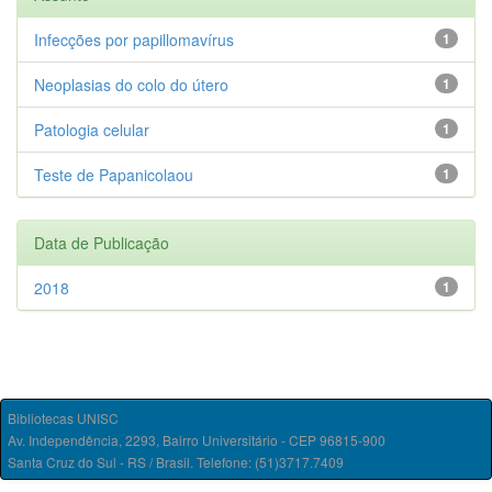
Infecções por papillomavírus
1
Neoplasias do colo do útero
1
Patologia celular
1
Teste de Papanicolaou
1
Data de Publicação
2018
1
Bibliotecas UNISC
Av. Independência, 2293, Bairro Universitário - CEP 96815-900
Santa Cruz do Sul - RS / Brasil. Telefone: (51)3717.7409