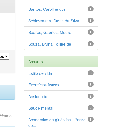
Santos, Caroline dos
1
Schlickmann, Diene da Silva
1
Soares, Gabriela Moura
1
Souza, Bruna Toillier de
1
Assunto
Estilo de vida
3
Exercícios físicos
3
Ansiedade
2
Saúde mental
2
Póximo
Academias de ginástica - Passo
1
do...