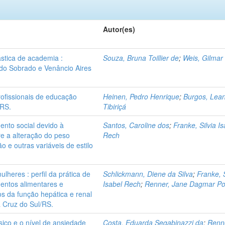
Autor(es)
ástica de academia :
Souza, Bruna Toillier de
;
Weis, Gilmar
do Sobrado e Venâncio Aires
rofissionais de educação
Heinen, Pedro Henrique
;
Burgos, Lea
 RS.
Tibiriçá
ento social devido à
Santos, Caroline dos
;
Franke, Silvia I
re a alteração do peso
Rech
o e outras variáveis de estilo
heres : perfil da prática de
Schlickmann, Diene da Silva
;
Franke, S
mentos alimentares e
Isabel Rech
;
Renner, Jane Dagmar Po
s da função hepática e renal
 Cruz do Sul/RS.
ísico e o nível de ansiedade
Costa, Eduarda Segabinazzi da
;
Renn