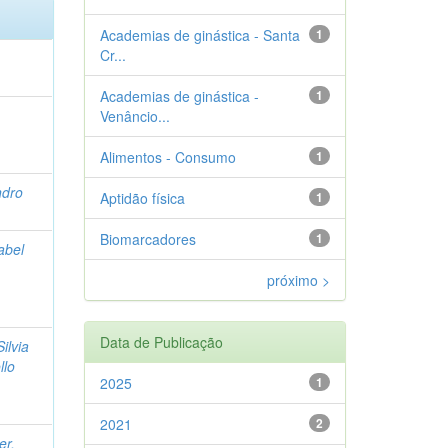
Academias de ginástica - Santa
1
Cr...
Academias de ginástica -
1
Venâncio...
Alimentos - Consumo
1
ndro
Aptidão física
1
Biomarcadores
1
sabel
próximo >
Data de Publicação
ilvia
llo
2025
1
2021
2
er,