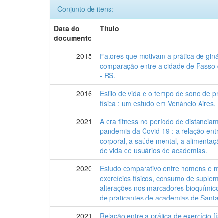
Conjunto de itens:
Data do
Título
documento
2015
Fatores que motivam a prática de gin
comparação entre a cidade de Passo 
- RS.
2016
Estilo de vida e o tempo de sono de p
física : um estudo em Venâncio Aires,
2021
A era fitness no período de distanciam
pandemia da Covid-19 : a relação ent
corporal, a saúde mental, a alimentaçã
de vida de usuários de academias.
2020
Estudo comparativo entre homens e mul
exercícios físicos, consumo de suple
alterações nos marcadores bioquímico
de praticantes de academias de Santa
2021
Relação entre a prática de exercício f