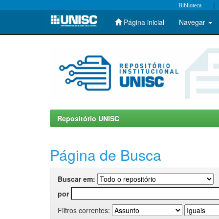
|
Biblioteca
Página inicial
Navegar
Skip
navigation
Repositório UNISC
Página de Busca
Buscar em:
por
Filtros correntes: