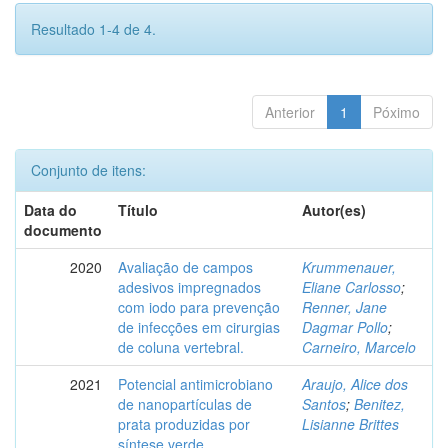
Resultado 1-4 de 4.
Anterior
1
Póximo
Conjunto de itens:
Data do
Título
Autor(es)
documento
2020
Avaliação de campos
Krummenauer,
adesivos impregnados
Eliane Carlosso
;
com iodo para prevenção
Renner, Jane
de infecções em cirurgias
Dagmar Pollo
;
de coluna vertebral.
Carneiro, Marcelo
2021
Potencial antimicrobiano
Araujo, Alice dos
de nanopartículas de
Santos
;
Benitez,
prata produzidas por
Lisianne Brittes
síntese verde.