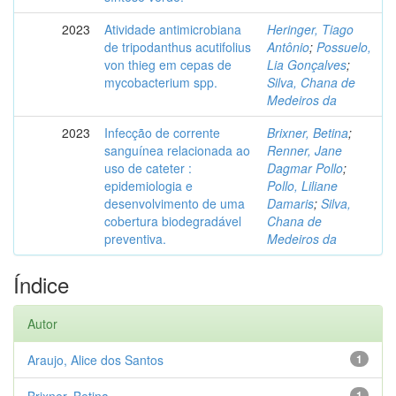
2023
Atividade antimicrobiana
Heringer, Tiago
de tripodanthus acutifolius
Antônio
;
Possuelo,
von thieg em cepas de
Lia Gonçalves
;
mycobacterium spp.
Silva, Chana de
Medeiros da
2023
Infecção de corrente
Brixner, Betina
;
sanguínea relacionada ao
Renner, Jane
uso de cateter :
Dagmar Pollo
;
epidemiologia e
Pollo, Liliane
desenvolvimento de uma
Damaris
;
Silva,
cobertura biodegradável
Chana de
preventiva.
Medeiros da
Índice
Autor
Araujo, Alice dos Santos
1
1