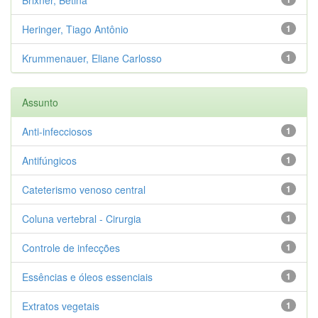
Brixner, Betina
Heringer, Tiago Antônio
1
Krummenauer, Eliane Carlosso
1
Assunto
Anti-infecciosos
1
Antifúngicos
1
Cateterismo venoso central
1
Coluna vertebral - Cirurgia
1
Controle de infecções
1
Essências e óleos essenciais
1
Extratos vegetais
1