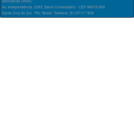
Bibliotecas UNISC
Av. Independência, 2293, Bairro Universitário - CEP 96815-900
Santa Cruz do Sul - RS / Brasil. Telefone: (51)3717.7409