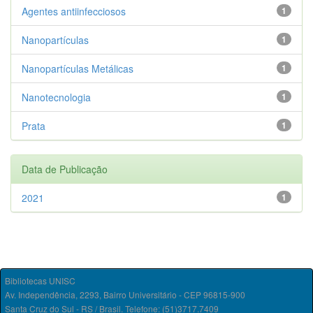
Agentes antiinfecciosos
1
Nanopartículas
1
Nanopartículas Metálicas
1
Nanotecnologia
1
Prata
1
Data de Publicação
2021
1
Bibliotecas UNISC
Av. Independência, 2293, Bairro Universitário - CEP 96815-900
Santa Cruz do Sul - RS / Brasil. Telefone: (51)3717.7409