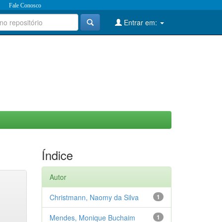
Fale Conosco
Entrar em:
Índice
Autor
Christmann, Naomy da Silva
1
Mendes, Monique Buchaim
1