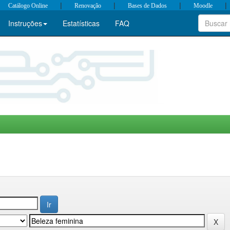
|
|
|
|
Catálogo Online
Renovação
Bases de Dados
Moodle
Instruções
Estatísticas
FAQ