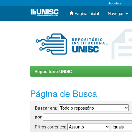
|
Biblioteca
Página inicial
Navegar
Skip
navigation
Repositório UNISC
Página de Busca
Buscar em:
por
Filtros correntes: