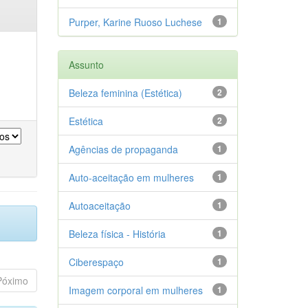
Purper, Karine Ruoso Luchese
1
Assunto
Beleza feminina (Estética)
2
Estética
2
Agências de propaganda
1
Auto-aceitação em mulheres
1
Autoaceitação
1
Beleza física - História
1
Ciberespaço
1
Póximo
Imagem corporal em mulheres
1