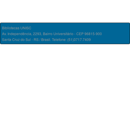
Bibliotecas UNISC
Av. Independência, 2293, Bairro Universitário - CEP 96815-900
Santa Cruz do Sul - RS / Brasil. Telefone: (51)3717.7409