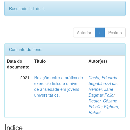
Resultado 1-1 de 1.
Anterior
1
Póximo
Conjunto de itens:
Data do
Título
Autor(es)
documento
2021
Relação entre a prática de
Costa, Eduarda
exercício físico e o nível
Segabinazzi da
;
de ansiedade em jovens
Renner, Jane
universitários.
Dagmar Pollo
;
Reuter, Cézane
Priscila
;
Fighera,
Rafael
Índice