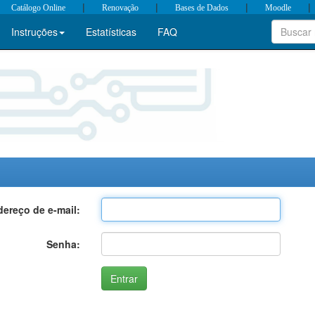
|
|
|
|
Catálogo Online
Renovação
Bases de Dados
Moodle
Instruções
Estatísticas
FAQ
ereço de e-mail:
Senha: