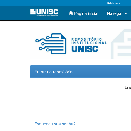
|
Biblioteca
Página inicial
Navegar
Skip
navigation
Entrar no repositório
End
Esqueceu sua senha?