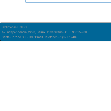
Bibliotecas UNISC
Av. Independência, 2293, Bairro Universitário - CEP 96815-900
Santa Cruz do Sul - RS / Brasil. Telefone: (51)3717.7409