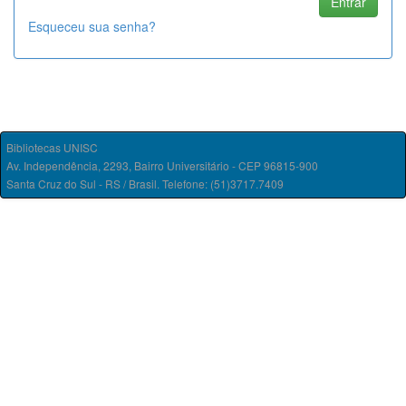
Esqueceu sua senha?
Bibliotecas UNISC
Av. Independência, 2293, Bairro Universitário - CEP 96815-900
Santa Cruz do Sul - RS / Brasil. Telefone: (51)3717.7409