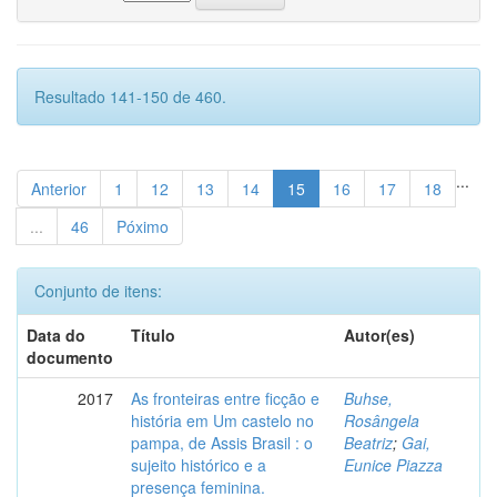
Resultado 141-150 de 460.
...
Anterior
1
12
13
14
15
16
17
18
...
46
Póximo
Conjunto de itens:
Data do
Título
Autor(es)
documento
2017
As fronteiras entre ficção e
Buhse,
história em Um castelo no
Rosângela
pampa, de Assis Brasil : o
Beatriz
;
Gai,
sujeito histórico e a
Eunice Piazza
presença feminina.