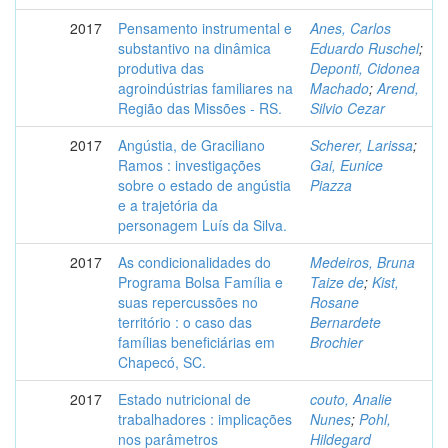
2017
Pensamento instrumental e
Anes, Carlos
substantivo na dinâmica
Eduardo Ruschel
;
produtiva das
Deponti, Cidonea
agroindústrias familiares na
Machado
;
Arend,
Região das Missões - RS.
Silvio Cezar
2017
Angústia, de Graciliano
Scherer, Larissa
;
Ramos : investigações
Gai, Eunice
sobre o estado de angústia
Piazza
e a trajetória da
personagem Luís da Silva.
2017
As condicionalidades do
Medeiros, Bruna
Programa Bolsa Família e
Taize de
;
Kist,
suas repercussões no
Rosane
território : o caso das
Bernardete
famílias beneficiárias em
Brochier
Chapecó, SC.
2017
Estado nutricional de
couto, Analie
trabalhadores : implicações
Nunes
;
Pohl,
nos parâmetros
Hildegard