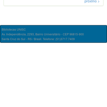
próximo >
Bibliotecas UNISC
Av. Independência, 2293, Bairro Universitário - CEP 96815-900
Santa Cruz do Sul - RS / Brasil. Telefone: (51)3717.7409