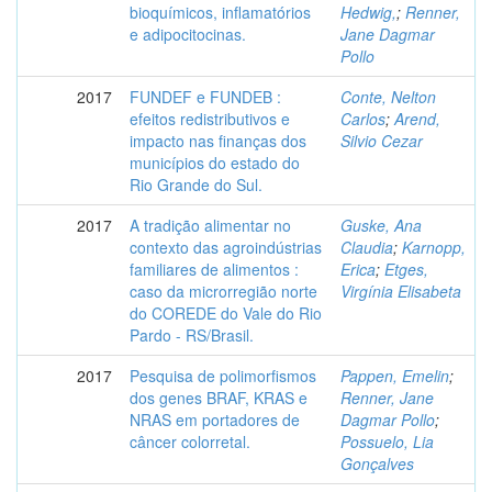
bioquímicos, inflamatórios
Hedwig,
;
Renner,
e adipocitocinas.
Jane Dagmar
Pollo
2017
FUNDEF e FUNDEB :
Conte, Nelton
efeitos redistributivos e
Carlos
;
Arend,
impacto nas finanças dos
Silvio Cezar
municípios do estado do
Rio Grande do Sul.
2017
A tradição alimentar no
Guske, Ana
contexto das agroindústrias
Claudia
;
Karnopp,
familiares de alimentos :
Erica
;
Etges,
caso da microrregião norte
Virgínia Elisabeta
do COREDE do Vale do Rio
Pardo - RS/Brasil.
2017
Pesquisa de polimorfismos
Pappen, Emelin
;
dos genes BRAF, KRAS e
Renner, Jane
NRAS em portadores de
Dagmar Pollo
;
câncer colorretal.
Possuelo, Lia
Gonçalves