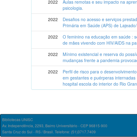
2022
Aulas remotas e seu impacto na apre
psicologia.
2022
Desafios no acesso e serviços presta
Primária em Saúde (APS) de Lajeado
2022
O feminino na educação em saúde : s
de mães vivendo com HIV/AIDS na p
2022
Mínimo existencial e reserva do possív
mudanças frente a pandemia provocad
2022
Perfil de risco para o desenvolvimen
em gestantes e puérperas internadas
hospital escola do interior do Rio Gra
Bibliotecas UNISC
Av. Independência, 2293, Bairro Universitário - CEP 96815-900
Santa Cruz do Sul - RS / Brasil. Telefone: (51)3717.7409