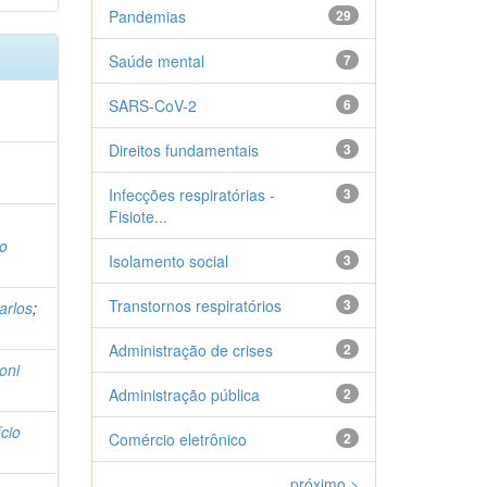
Pandemias
29
Saúde mental
7
SARS-CoV-2
6
Direitos fundamentais
3
Infecções respiratórias -
3
Fisiote...
lo
Isolamento social
3
Transtornos respiratórios
3
arlos
;
Administração de crises
2
oni
Administração pública
2
ício
Comércio eletrônico
2
próximo >