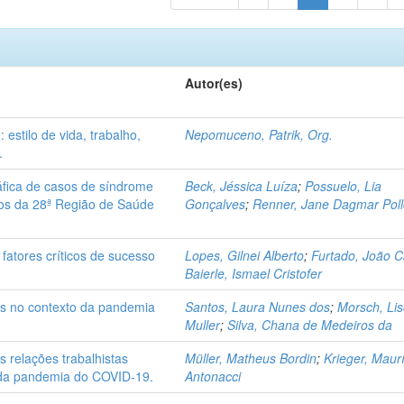
Autor(es)
estilo de vida, trabalho,
Nepomuceno, Patrik, Org.
.
áfica de casos de síndrome
Beck, Jéssica Luíza
;
Possuelo, Lia
ios da 28ª Região de Saúde
Gonçalves
;
Renner, Jane Dagmar Pol
fatores críticos de sucesso
Lopes, Gilnei Alberto
;
Furtado, João C
Baierle, Ismael Cristofer
es no contexto da pandemia
Santos, Laura Nunes dos
;
Morsch, Lis
Muller
;
Silva, Chana de Medeiros da
s relações trabalhistas
Müller, Matheus Bordin
;
Krieger, Maur
 da pandemia do COVID-19.
Antonacci