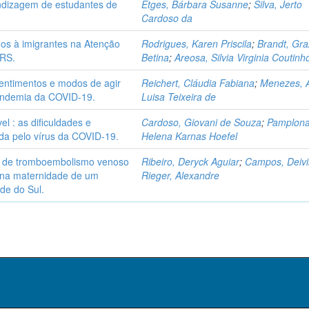
ndizagem de estudantes de
Etges, Bárbara Susanne
;
Silva, Jerto
Cardoso da
dos à imigrantes na Atenção
Rodrigues, Karen Priscila
;
Brandt, Gra
/RS.
Betina
;
Areosa, Silvia Virginia Coutinh
entimentos e modos de agir
Reichert, Cláudia Fabiana
;
Menezes, 
andemia da COVID-19.
Luisa Teixeira de
el : as dificuldades e
Cardoso, Giovani de Souza
;
Pamplona
a pelo vírus da COVID-19.
Helena Karnas Hoefel
to de tromboembolismo venoso
Ribeiro, Deryck Aguiar
;
Campos, Deivi
 na maternidade de um
Rieger, Alexandre
nde do Sul.