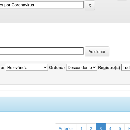
por
Ordenar
Registro(s)
Anterior
1
2
3
4
5