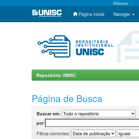
|
Biblioteca
Página inicial
Navegar
Skip
navigation
Repositório UNISC
Página de Busca
Buscar em:
por
Filtros correntes: