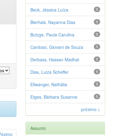
Beck, Jéssica Luíza
1
Bierhals, Nayanna Dias
1
Butzge, Paula Carulina
1
Cardoso, Giovani de Souza
1
Derbass, Hassan Madhat
1
Dias, Luiza Scheffer
1
Ellwanger, Nathália
1
Etges, Bárbara Susanne
1
próximo >
Assunto
Póximo