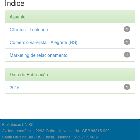
Índice
Assunto
Clientes - Lealdade
1
Comércio varejista - Alegrete (RS)
1
Marketing de relacionamento
1
Data de Publicação
2016
1
Bibliotecas UNISC
Av. Independência, 2293, Bairro Universitário - CEP 96815-900
Santa Cruz do Sul - RS / Brasil. Telefone: (51)3717.7409