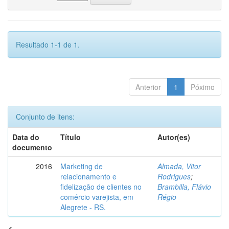
Resultado 1-1 de 1.
Anterior
1
Póximo
Conjunto de itens:
Data do
Título
Autor(es)
documento
2016
Marketing de
Almada, Vitor
relacionamento e
Rodrigues
;
fidelização de clientes no
Brambilla, Flávio
comércio varejista, em
Régio
Alegrete - RS.