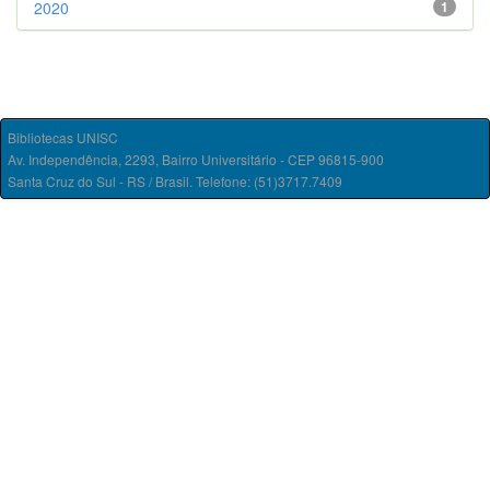
2020
1
Bibliotecas UNISC
Av. Independência, 2293, Bairro Universitário - CEP 96815-900
Santa Cruz do Sul - RS / Brasil. Telefone: (51)3717.7409