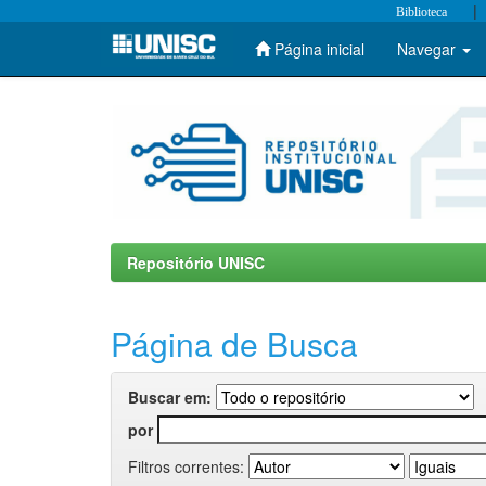
|
Biblioteca
Página inicial
Navegar
Skip
navigation
Repositório UNISC
Página de Busca
Buscar em:
por
Filtros correntes: