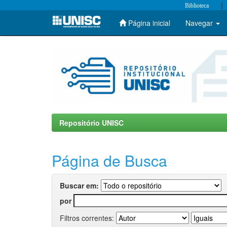
|
Biblioteca
Página inicial
Navegar
Skip
navigation
Repositório UNISC
Página de Busca
Buscar em:
por
Filtros correntes: