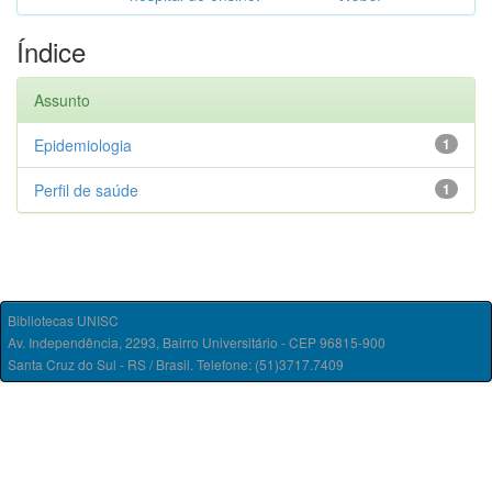
Índice
Assunto
Epidemiologia
1
Perfil de saúde
1
Bibliotecas UNISC
Av. Independência, 2293, Bairro Universitário - CEP 96815-900
Santa Cruz do Sul - RS / Brasil. Telefone: (51)3717.7409