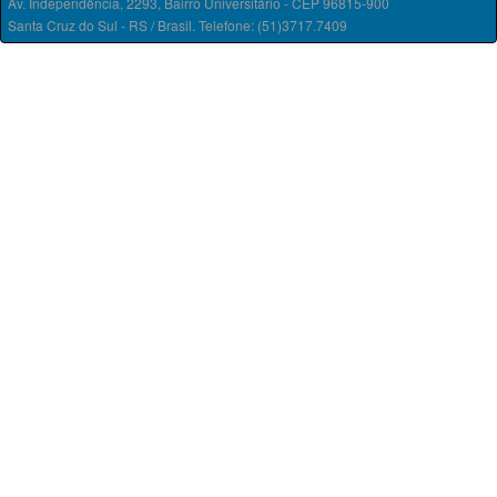
Av. Independência, 2293, Bairro Universitário - CEP 96815-900
Santa Cruz do Sul - RS / Brasil. Telefone: (51)3717.7409