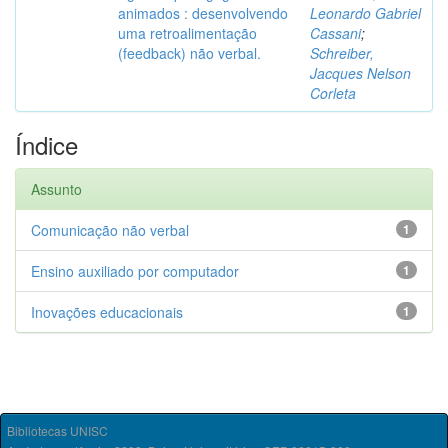
animados : desenvolvendo
Leonardo Gabriel
uma retroalimentação
Cassani
;
(feedback) não verbal.
Schreiber,
Jacques Nelson
Corleta
Índice
Assunto
Comunicação não verbal
1
Ensino auxiliado por computador
1
Inovações educacionais
1
Bibliotecas UNISC