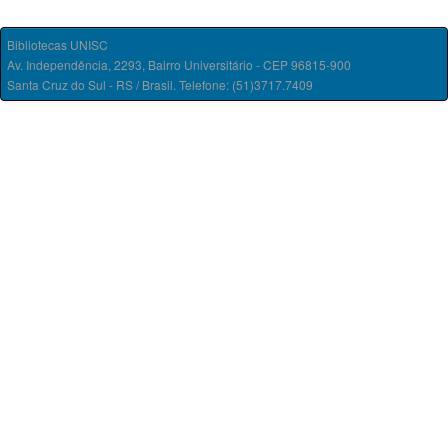
Bibliotecas UNISC
Av. Independência, 2293, Bairro Universitário - CEP 96815-900
Santa Cruz do Sul - RS / Brasil. Telefone: (51)3717.7409