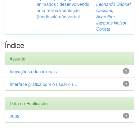
animados : desenvolvendo
Leonardo Gabriel
uma retroalimentação
Cassani
;
(feedback) não verbal.
Schreiber,
Jacques Nelson
Corleta
Índice
Assunto
Inovações educacionais
1
Interface gráfica com o usuário (...
1
Data de Publicação
2009
1