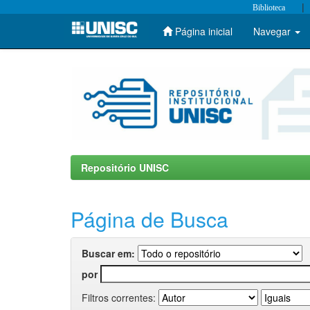
|
Biblioteca
Página inicial
Navegar
Skip
navigation
Repositório UNISC
Página de Busca
Buscar em:
por
Filtros correntes: