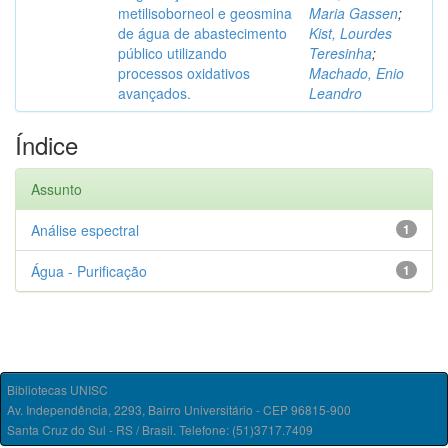
metilisoborneol e geosmina
Maria Gassen
;
de água de abastecimento
Kist, Lourdes
público utilizando
Teresinha
;
processos oxidativos
Machado, Enio
avançados.
Leandro
Índice
Assunto
Análise espectral
1
Água - Purificação
1
Bibliotecas UNISC
Av. Independência, 2293, Bairro Universitário - CEP 96815-900
Santa Cruz do Sul - RS / Brasil. Telefone: (51)3717.7409