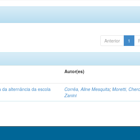
Anterior
1
Autor(es)
 da alternância da escola
Corrêa, Aline Mesquita
;
Moretti, Cher
Zanini