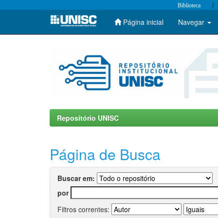
|
Biblioteca
Página inicial
Navegar
Skip
navigation
Repositório UNISC
Página de Busca
Buscar em:
por
Filtros correntes: