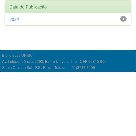
Data de Publicação
2022
1
Bibliotecas UNISC
Av. Independência, 2293, Bairro Universitário - CEP 96815-900
Santa Cruz do Sul - RS / Brasil. Telefone: (51)3717.7409