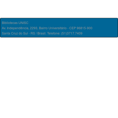
Bibliotecas UNISC
Av. Independência, 2293, Bairro Universitário - CEP 96815-900
Santa Cruz do Sul - RS / Brasil. Telefone: (51)3717.7409