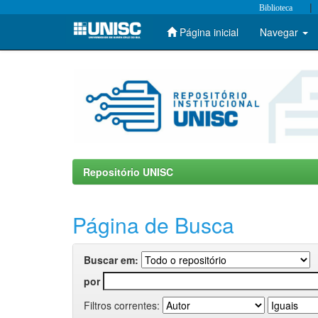
|
Biblioteca
Página inicial
Navegar
Skip
navigation
Repositório UNISC
Página de Busca
Buscar em:
por
Filtros correntes: