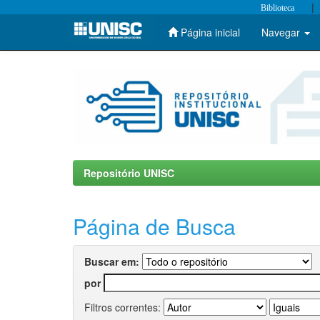
|
Biblioteca
Página inicial
Navegar
Skip
navigation
Repositório UNISC
Página de Busca
Buscar em:
por
Filtros correntes: