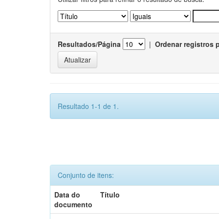
Resultados/Página
|
Ordenar registros 
Resultado 1-1 de 1.
Conjunto de itens:
Data do
Título
documento