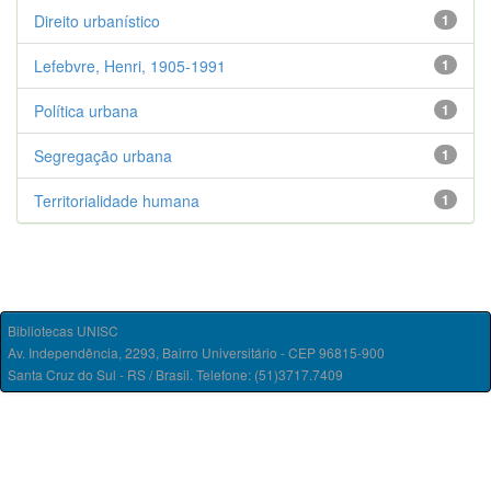
Direito urbanístico
1
Lefebvre, Henri, 1905-1991
1
Política urbana
1
Segregação urbana
1
Territorialidade humana
1
Bibliotecas UNISC
Av. Independência, 2293, Bairro Universitário - CEP 96815-900
Santa Cruz do Sul - RS / Brasil. Telefone: (51)3717.7409