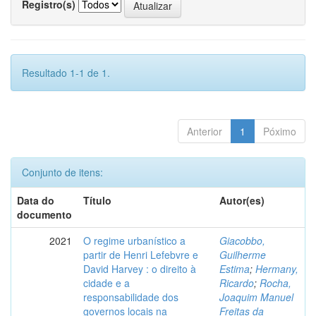
Registro(s)
Resultado 1-1 de 1.
Anterior
1
Póximo
Conjunto de itens:
Data do
Título
Autor(es)
documento
2021
O regime urbanístico a
Giacobbo,
partir de Henri Lefebvre e
Guilherme
David Harvey : o direito à
Estima
;
Hermany,
cidade e a
Ricardo
;
Rocha,
responsabilidade dos
Joaquim Manuel
governos locais na
Freitas da