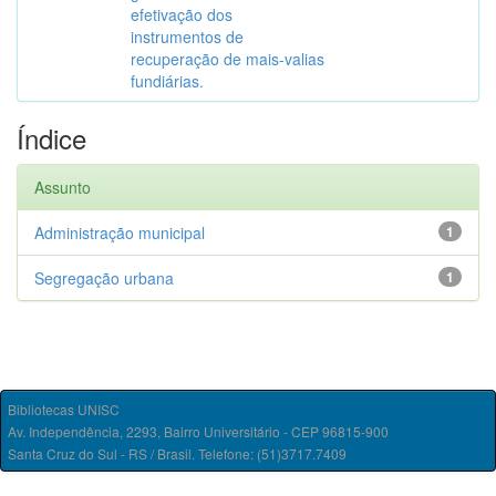
efetivação dos
instrumentos de
recuperação de mais-valias
fundiárias.
Índice
Assunto
Administração municipal
1
Segregação urbana
1
Bibliotecas UNISC
Av. Independência, 2293, Bairro Universitário - CEP 96815-900
Santa Cruz do Sul - RS / Brasil. Telefone: (51)3717.7409