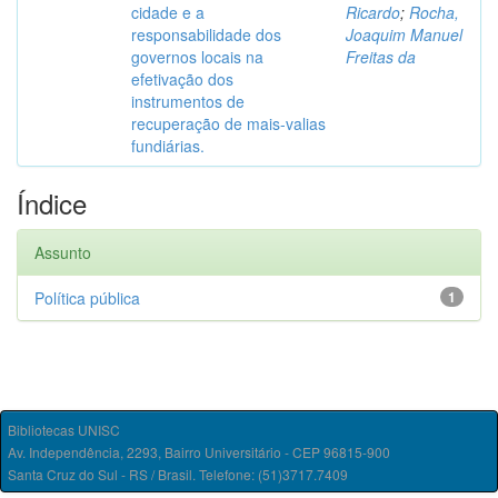
cidade e a
Ricardo
;
Rocha,
responsabilidade dos
Joaquim Manuel
governos locais na
Freitas da
efetivação dos
instrumentos de
recuperação de mais-valias
fundiárias.
Índice
Assunto
Política pública
1
Bibliotecas UNISC
Av. Independência, 2293, Bairro Universitário - CEP 96815-900
Santa Cruz do Sul - RS / Brasil. Telefone: (51)3717.7409