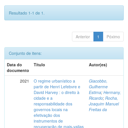
Resultado 1-1 de 1.
Anterior
1
Póximo
Conjunto de itens:
Data do
Título
Autor(es)
documento
2021
O regime urbanístico a
Giacobbo,
partir de Henri Lefebvre e
Guilherme
David Harvey : o direito à
Estima
;
Hermany,
cidade e a
Ricardo
;
Rocha,
responsabilidade dos
Joaquim Manuel
governos locais na
Freitas da
efetivação dos
instrumentos de
recuperação de mais-valias