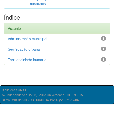
fundiárias.
Índice
Assunto
Administração municipal
1
Segregação urbana
1
Territorialidade humana
1
Bibliotecas UNISC
Av. Independência, 2293, Bairro Universitário - CEP 96815-900
Santa Cruz do Sul - RS / Brasil. Telefone: (51)3717.7409