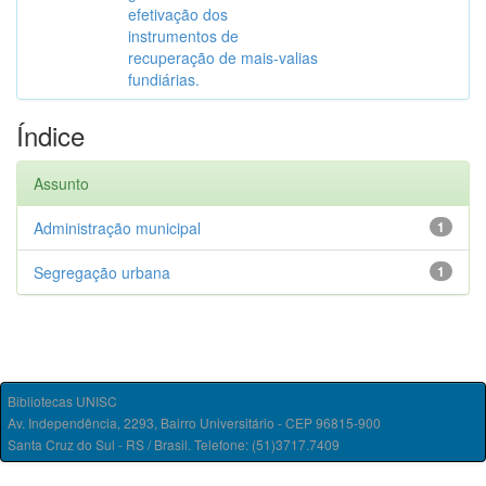
efetivação dos
instrumentos de
recuperação de mais-valias
fundiárias.
Índice
Assunto
Administração municipal
1
Segregação urbana
1
Bibliotecas UNISC
Av. Independência, 2293, Bairro Universitário - CEP 96815-900
Santa Cruz do Sul - RS / Brasil. Telefone: (51)3717.7409