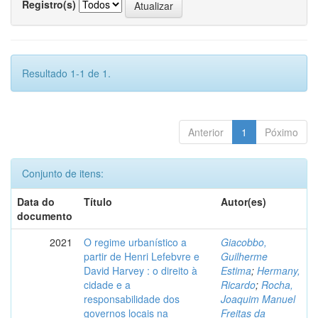
Registro(s)
Resultado 1-1 de 1.
Anterior
1
Póximo
Conjunto de itens:
Data do
Título
Autor(es)
documento
2021
O regime urbanístico a
Giacobbo,
partir de Henri Lefebvre e
Guilherme
David Harvey : o direito à
Estima
;
Hermany,
cidade e a
Ricardo
;
Rocha,
responsabilidade dos
Joaquim Manuel
governos locais na
Freitas da