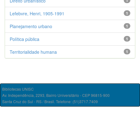
Direito urbanístico
1
Lefebvre, Henri, 1905-1991
1
Planejamento urbano
1
Política pública
1
Territorialidade humana
1
Bibliotecas UNISC
Av. Independência, 2293, Bairro Universitário - CEP 96815-900
Santa Cruz do Sul - RS / Brasil. Telefone: (51)3717.7409