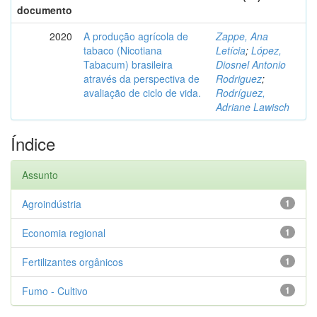
documento
2020
A produção agrícola de
Zappe, Ana
tabaco (Nicotiana
Letícia
;
López,
Tabacum) brasileira
Diosnel Antonio
através da perspectiva de
Rodriguez
;
avaliação de ciclo de vida.
Rodríguez,
Adriane Lawisch
Índice
Assunto
Agroindústria
1
Economia regional
1
Fertilizantes orgânicos
1
Fumo - Cultivo
1