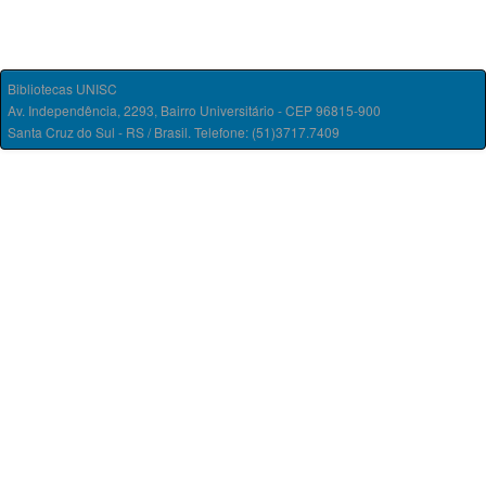
Bibliotecas UNISC
Av. Independência, 2293, Bairro Universitário - CEP 96815-900
Santa Cruz do Sul - RS / Brasil. Telefone: (51)3717.7409