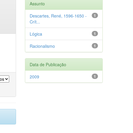
Assunto
Descartes, René, 1596-1650 -
1
Crít...
Lógica
1
Racionalismo
1
Data de Publicação
2009
1