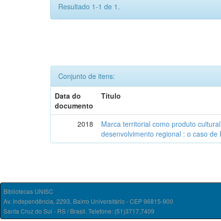
Resultado 1-1 de 1.
Conjunto de itens:
Data do
Título
documento
2018
Marca territorial como produto cultura
desenvolvimento regional : o caso de P
Bibliotecas UNISC
Av. Independência, 2293, Bairro Universitário - CEP 96815-900
Santa Cruz do Sul - RS / Brasil. Telefone: (51)3717.7409