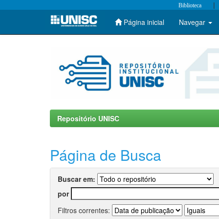
|
Biblioteca
Página inicial
Navegar
Skip
navigation
Repositório UNISC
Página de Busca
Buscar em:
por
Filtros correntes: