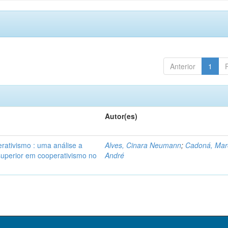
Anterior
1
Autor(es)
rativismo : uma análise a
Alves, Cinara Neumann
;
Cadoná, Mar
 superior em cooperativismo no
André