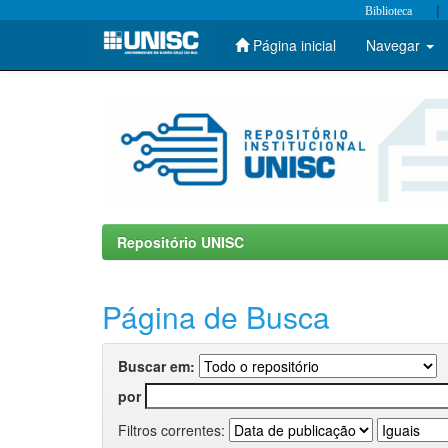
|
Biblioteca
Página inicial
Navegar
Skip
navigation
Repositório UNISC
Página de Busca
Buscar em:
por
Filtros correntes: