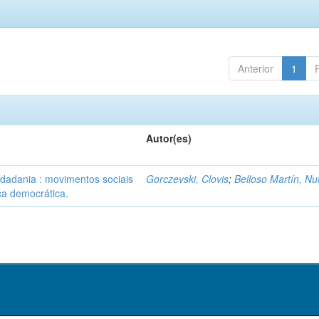
Anterior
1
Autor(es)
idadania : movimentos sociais
Gorczevski, Clovis
;
Belloso Martín, Nu
ca democrática.