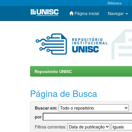
|
Biblioteca
Página inicial
Navegar
Skip
navigation
Repositório UNISC
Página de Busca
Buscar em:
por
Filtros correntes: