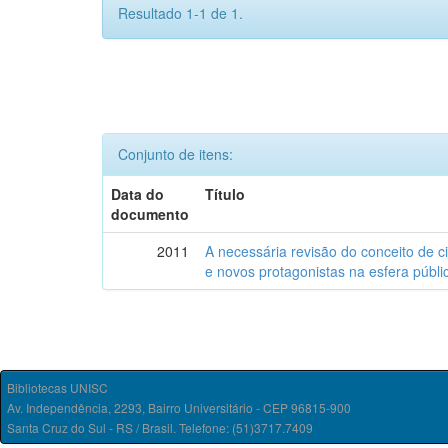
Resultado 1-1 de 1.
Conjunto de itens:
Data do
Título
documento
2011
A necessária revisão do conceito de c
e novos protagonistas na esfera públi
Bibliotecas UNISC
Av. Independência, 2293, Bairro Universitário - CEP 96815-900
Santa Cruz do Sul - RS / Brasil. Telefone: (51)3717.7409