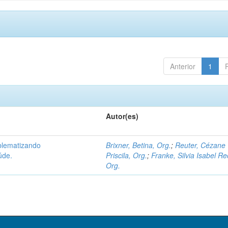
Anterior
1
Autor(es)
oblematizando
Brixner, Betina, Org.
;
Reuter, Cézane
úde.
Priscila, Org.
;
Franke, Silvia Isabel Re
Org.