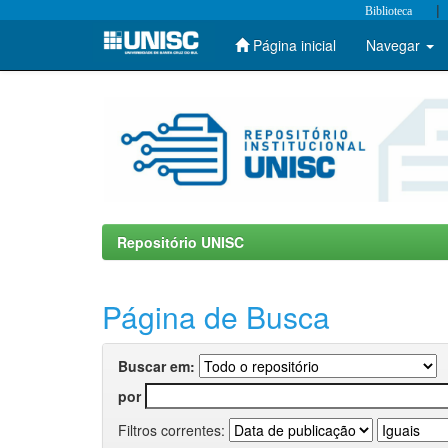
|
Biblioteca
Página inicial
Navegar
Skip
navigation
Repositório UNISC
Página de Busca
Buscar em:
por
Filtros correntes: